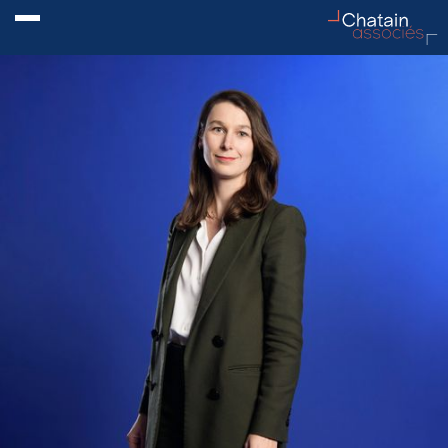
ACTUALITÉ
01
IDENTITÉ
02
SAVOIR-
03
FAIRE
ÉQUIPE
04
REJOIGNEZ-
05
NOUS
BUREAUX
06
CONTACT
07