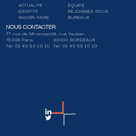
ACTUALITÉ
ÉQUIPE
IDENTITÉ
REJOIGNEZ-NOUS
SAVOIR-FAIRE
BUREAUX
NOUS CONTACTER
77 rue de Miromesnil
9, rue Vauban
Rechercher
75008 Paris
33000 BORDEAUX
Tel:
01 40 53 10 10
Tel:
01 40 53 10 10